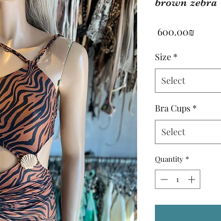
brown zebra
Price
‏600.00 ‏₪
Size
*
Select
Bra Cups
*
Select
Quantity
*