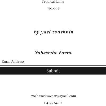
Quick View
Tropical Lyme
Price
‏750.00 ‏₪
by yael zoashnin
Subscribe Form
Submit
zoshaswimwear@gmail.com
04-9924202