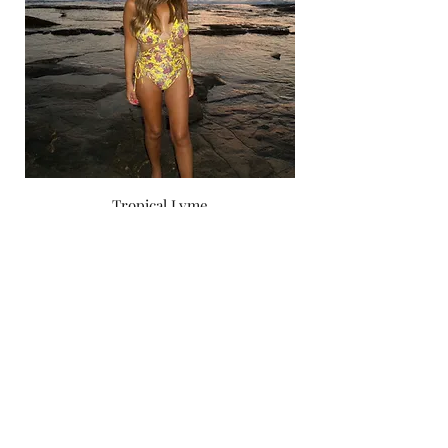
Tropical Lyme
Price
‏750.00 ‏₪
by yael zoashnin
Subscribe Form