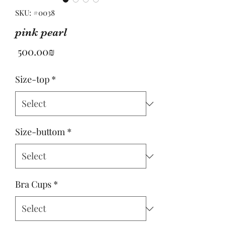
SKU: #0038
pink pearl
Price
‏500.00 ‏₪
Size-top
*
Size-buttom
*
Bra Cups
*